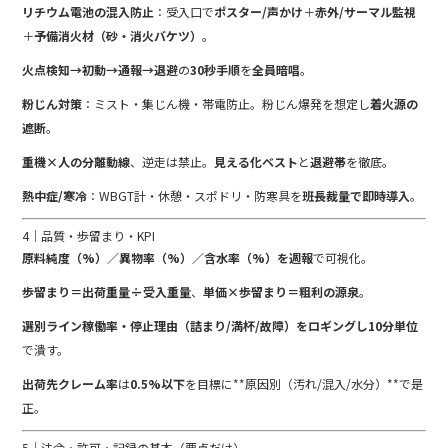
リチウム電池の混入防止
：受入口で
ポスター/声かけ
＋
赤外/サーマル監視
＋
予備消火材（砂・消火バケツ）
。
火点検知→初動→通報→退避
の
30秒手順
を
全員暗唱
。
粉じん対策
：ミスト・集じん機・帯電防止。粉じん爆発を想定し
着火源の
遮断
。
重機×人の分離動線
、逆走は禁止。
見える化ベスト
と
退避帯
を徹底。
熱中症/寒冷
：WBGT計・休憩・スポドリ・防寒具を
班長裁量で即時導入
。
4｜品質・歩留まり・KPI
原料純度（%）／異物率（%）／含水率（%）を週報
で可視化。
歩留まり＝出荷重量÷受入重量
、
単価×歩留まり＝粗利の源泉
。
選別ライン稼働率・停止理由（詰まり/満杯/故障）をロギングし10分単位
で潰す。
出荷先クレーム率
は
0.5%以下
を目標に**原因別（汚れ/混入/水分）**で是
正。
5｜法令・許可・記録の基本（要点だけ）