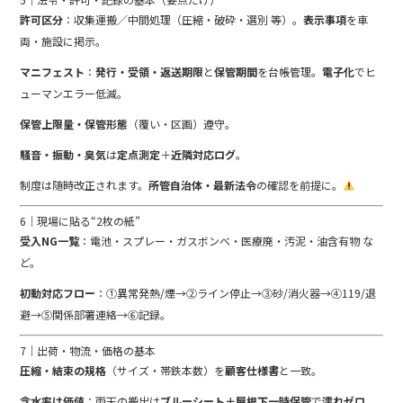
許可区分
：収集運搬／中間処理（圧縮・破砕・選別 等）。
表示事項
を車
両・施設に掲示。
マニフェスト
：
発行・受領・返送期限
と
保管期間
を台帳管理。
電子化
でヒ
ューマンエラー低減。
保管上限量・保管形態
（覆い・区画）遵守。
騒音・振動・臭気
は
定点測定
＋
近隣対応ログ
。
制度は随時改正されます。
所管自治体・最新法令
の確認を前提に。
6｜現場に貼る“2枚の紙”
受入NG一覧
：電池・スプレー・ガスボンベ・医療廃・汚泥・油含有物 な
ど。
初動対応フロー
：①異常発熱/煙→②ライン停止→③砂/消火器→④119/退
避→⑤関係部署連絡→⑥記録。
7｜出荷・物流・価格の基本
圧縮・結束の規格
（サイズ・帯鉄本数）を
顧客仕様書
と一致。
含水率は価値
：雨天の搬出は
ブルーシート＋屋根下一時保管
で
濡れゼロ
。