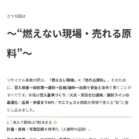
e
er
b
さて今回は
o
o
～“燃えない現場・売れる原
k
料”～
リサイクル事業の肝は、
「燃えない現場」×「売れる原料」
。そのため
に、
受入検査→前処理→選別→圧縮/破砕→出荷
を
安全と法令
で貫くことが
すべてです。本稿は
受入基準づくり／火災・労災ゼロ運用／選別ラインの
最適化／品質・歩留まりKPI／マニフェスト対応
を現場で使える“型”に落
とし込みました。
1｜受入で勝負は7割決まる
計量・目視・写真記録
を標準化（入庫時の証跡）。