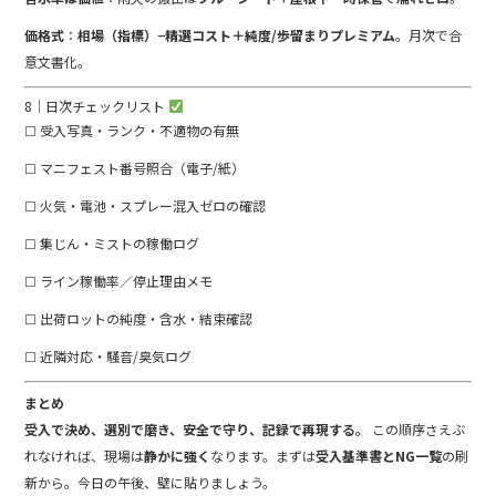
価格式
：
相場（指標）−精選コスト＋純度/歩留まりプレミアム
。月次で合
意文書化。
8｜日次チェックリスト
☐ 受入写真・ランク・不適物の有無
☐ マニフェスト番号照合（電子/紙）
☐ 火気・電池・スプレー混入ゼロの確認
☐ 集じん・ミストの稼働ログ
☐ ライン稼働率／停止理由メモ
☐ 出荷ロットの純度・含水・結束確認
☐ 近隣対応・騒音/臭気ログ
まとめ
受入で決め、選別で磨き、安全で守り、記録で再現する。
この順序さえぶ
れなければ、現場は
静かに強く
なります。まずは
受入基準書とNG一覧
の刷
新から。今日の午後、壁に貼りましょう。