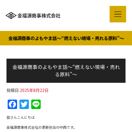
金福源商事のよもやま話～“燃えない現場・売れる原料”～
金福源商事のよもやま話～“燃えない現場・売れ
る原料”～
投稿日
2025年8月22日
F
T
Li
a
w
n
皆さんこんにちは
c
itt
e
金福源商事株式会社の更新担当の中西です。