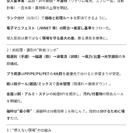
受入基準書
：品目・許可範囲・
不適物
（リチウム電池、スプレー缶、注射
針等）・含水率・異物率の上限を明記。
ランク分け
（A/B/C）で
価格と処理ルート
を即決できるように。
電子マニフェスト（JWNET 等）の照合→差戻し基準
をフロー化。
受入拒否は悪ではなく
現場を守る最大の善
。断る勇気を標準に。
2｜前処理・選別の“鉄板コンボ”
粗選別（手選）→磁選（鉄）→渦電流（非鉄）→風力/比重→光学選別
の多
段構成。
プラ資源
は
PP/PE/PS/PET
の
4大群
を最優先で分けると歩留まりが安定。
紙
は
段ボール/雑誌/ミックス
で
含水管理
（雨濡れ＝価値ダウン）。
金属
は
銅・アルミ・ステン
の純度KPIを掲示し、
汚れ/付着物
の除去ルール
を明確化。
破砕は“最小限”
：過破砕は分級効率↓＆粉じん↑。目的は
分けるために壊
す
だけ。
3｜“燃えない現場”の仕組み