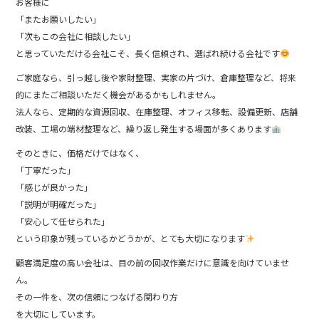
お客様に
「またお願いしたい」
「次もこの会社に相談したい」
と思っていただける会社こそ、長く信頼され、選ばれ続ける会社です
ご家庭なら、引っ越し後や家財整理、実家の片づけ、倉庫整理など、将来
的にまたご相談いただく機会があるかもしれません。
法人なら、定期的な資源回収、在庫整理、オフィス移転、設備更新、店舗
改装、工場の端材整理など、繰り返し発生する場面が多くあります
そのときに、価格だけではなく、
「丁寧だった」
「感じが良かった」
「説明が明確だった」
「安心して任せられた」
という印象が残っているかどうかが、とても大切になります
顧客満足度の高い会社は、目の前の回収作業だけに意識を向けていませ
ん。
その一件を、次の信頼につなげる関わり方
を大切にしています。