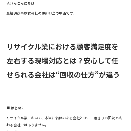
皆さんこんにちは
c
itt
e
金福源商事株式会社の更新担当の中西です。
e
er
b
o
o
リサイクル業における顧客満足度を
k
左右する現場対応とは？安心して任
せられる会社は“回収の仕方”が違う
■ はじめに
リサイクル業において、本当に価値のある会社とは、一度きりの回収で終
わる会社ではありません。